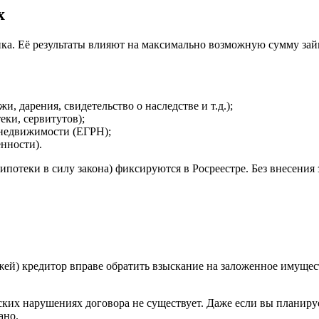
х
ка. Её результаты влияют на максимально возможную сумму займ
 дарения, свидетельство о наследстве и т.д.);
еки, сервитутов);
 недвижимости (ЕГРН);
нности).
потеки в силу закона) фиксируются в Росреестре. Без внесения 
й) кредитор вправе обратить взыскание на заложенное имуществ
их нарушениях договора не существует. Даже если вы планируе
ано.