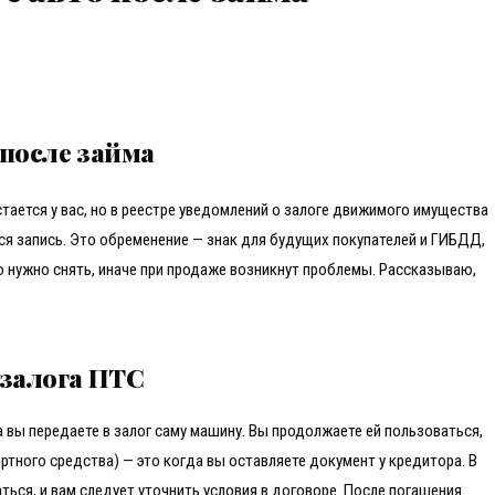
 после займа
тается у вас, но в реестре уведомлений о залоге движимого имущества
ся запись. Это обременение — знак для будущих покупателей и ГИБДД,
го нужно снять, иначе при продаже возникнут проблемы. Рассказываю,
 залога ПТС
 вы передаете в залог саму машину. Вы продолжаете ей пользоваться,
ортного средства) — это когда вы оставляете документ у кредитора. В
ься, и вам следует уточнить условия в договоре. После погашения