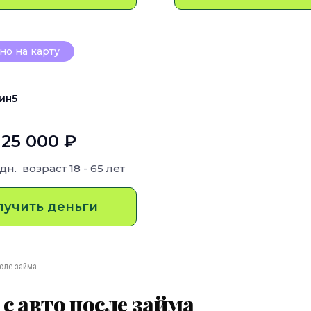
о на карту
ин5
 25 000 ₽
 дн.
возраст
18 - 65 лет
лучить деньги
осле займа…
с авто после займа