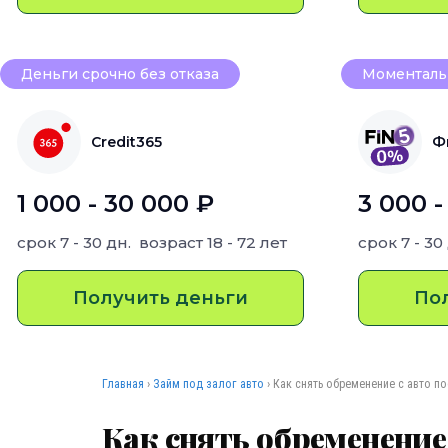
Деньги срочно без отказа
Моментальн
Credit365
Ф
1 000 - 30 000 ₽
3 000 -
срок
7 - 30 дн.
возраст
18 - 72 лет
срок
7 - 30
Получить деньги
По
Главная
›
Займ под залог авто
› Как снять обременение с авто п
Как снять обременение 