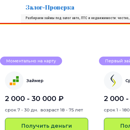
Залог-Проверка
Разбираем займы под залог авто, ПТС и недвижимости: честно
Моментально на карту
Первый за
Займер
С
2 000 - 30 000 ₽
2 000 -
срок
7 - 30 дн.
возраст
18 - 75 лет
срок
1 - 18
Получить деньги
По