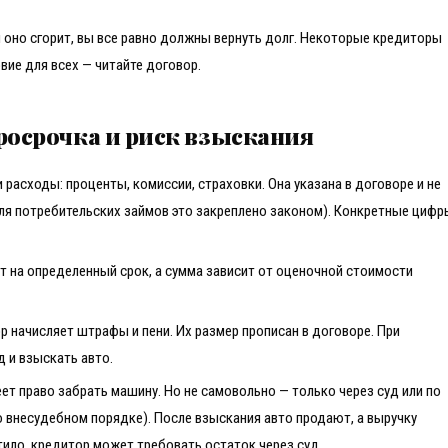
и оно сгорит, вы все равно должны вернуть долг. Некоторые кредиторы
вие для всех — читайте договор.
просрочка и риск взыскания
 расходы: проценты, комиссии, страховки. Она указана в договоре и не
ля потребительских займов это закреплено законом). Конкретные цифр
т на определенный срок, а сумма зависит от оценочной стоимости
ор начисляет штрафы и пени. Их размер прописан в договоре. При
 и взыскать авто.
меет право забрать машину. Но не самовольно — только через суд или по
о внесудебном порядке). После взыскания авто продают, а выручку
тило, кредитор может требовать остаток через суд.