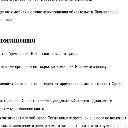
тери автомобиля в случае невыполнения обязательств. Внимательно
жности.
 погашения
ять обременение. Вот пошаговая инструкция:
е платежи прошли, и нет скрытых комиссий. Возьмите справку о
ление в реестр залогов (через нотариуса или самостоятельно). Сроки
 нотариальной палаты (реестр уведомлений о залоге движимого
 нет — обременение снято.
я затягивает или забывает. Тогда пишите претензию, а если не помогает
 подать заявление в реестр самостоятельно, но для этого нужно решени