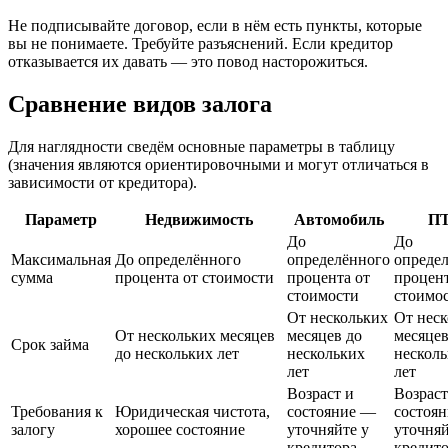
Не подписывайте договор, если в нём есть пункты, которые
вы не понимаете. Требуйте разъяснений. Если кредитор
отказывается их давать — это повод насторожиться.
Сравнение видов залога
Для наглядности сведём основные параметры в таблицу
(значения являются ориентировочными и могут отличаться в
зависимости от кредитора).
Параметр
Недвижимость
Автомобиль
П
До
До
Максимальная
До определённого
определённого
опреде
сумма
процента от стоимости
процента от
процент
стоимости
стоимо
От нескольких
От нес
От нескольких месяцев
месяцев до
месяцев
Срок займа
до нескольких лет
нескольких
нескол
лет
лет
Возраст и
Возраст
Требования к
Юридическая чистота,
состояние —
состоя
залогу
хорошее состояние
уточняйте у
уточняй
кредитора
кредит