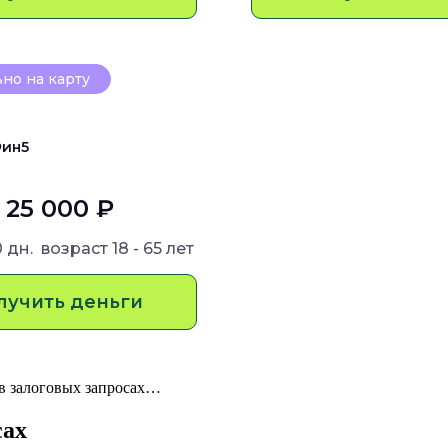
но на карту
ин5
- 25 000 ₽
0 дн.
возраст
18 - 65 лет
лучить деньги
в залоговых запросах…
сах