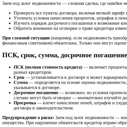
Заем под залог недвижимости — сложная сделка, где ошибки м
Проверить все пункты договора, включая мелкий шрифт 
Уточнить условия начисления процентов, штрафов и пене
Изучить порядок досрочного погашения и возможные ко
Обратить внимание на оговорки о праве кредитора измен
При сложной ситуации
(например, если недвижимость приобре
финансовым советником) обязательна. Только они могут оцени
ПСК, срок, сумма, досрочное погашение
ПСК (полная стоимость кредита)
— включает проценты, 
разных кредиторов.
Срок
— устанавливается в договоре и может варьироватьс
Сумма
— определяется на основе оценки недвижимости,
указывается в договоре.
Досрочное погашение
— возможно, но условия прописыва
случаях могут быть оговорки — внимательно изучайте до
Просрочка
— влечет начисление пеней, штрафов и ухудш
договора и законодательством.
Предупреждение о риске:
Заем под залог недвижимости — инс
имущества. При нарушении обязательств кредитор вправе обра