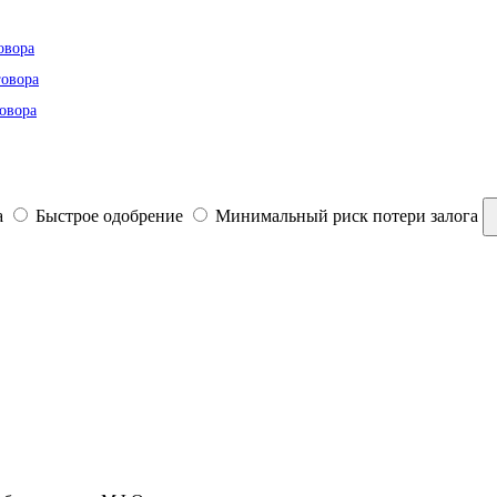
овора
говора
овора
а
Быстрое одобрение
Минимальный риск потери залога