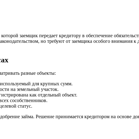
которой заемщик передает кредитору в обеспечение обязательств
аконодательством, но требуют от заемщика особого внимания к д
сах
матривать разные объекты:
 используемый для крупных сумм.
ости на земельный участок.
гистрирована как отдельный объект.
 всех сособственников.
целевой статус.
одобрение займа. Решение принимается кредитором на основе до