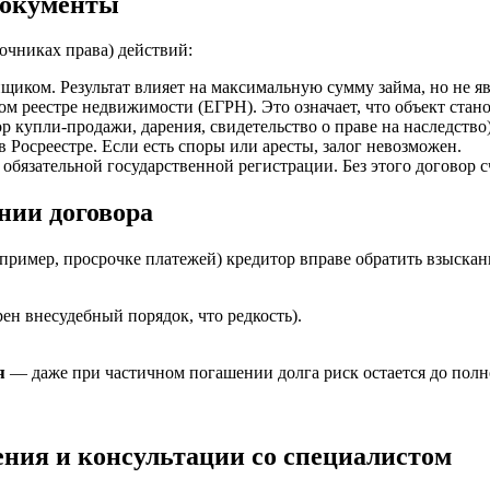
документы
точниках права) действий:
ком. Результат влияет на максимальную сумму займа, но не явл
м реестре недвижимости (ЕГРН). Это означает, что объект стано
 купли-продажи, дарения, свидетельство о праве на наследств
Росреестре. Если есть споры или аресты, залог невозможен.
обязательной государственной регистрации. Без этого договор 
нии договора
пример, просрочке платежей) кредитор вправе обратить взыскан
ен внесудебный порядок, что редкость).
я
— даже при частичном погашении долга риск остается до полн
ения и консультации со специалистом