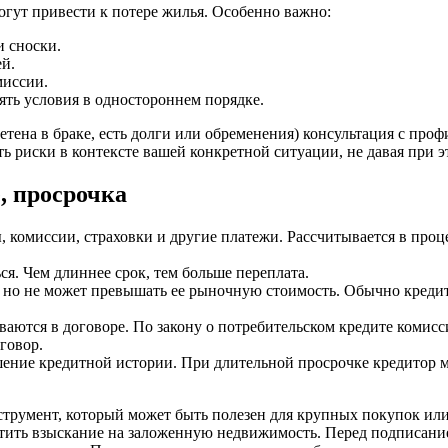
огут привести к потере жилья. Особенно важно:
и сноски.
й.
миссии.
ять условия в одностороннем порядке.
тена в браке, есть долги или обременения) консультация с пр
ть риски в контексте вашей конкретной ситуации, не давая при
, просрочка
комиссии, страховки и другие платежи. Рассчитывается в проц
я. Чем длиннее срок, тем больше переплата.
 но не может превышать ее рыночную стоимость. Обычно кредит
ются в договоре. По закону о потребительском кредите комисс
говор.
ение кредитной истории. При длительной просрочке кредитор м
трумент, который может быть полезен для крупных покупок или
тить взыскание на заложенную недвижимость. Перед подписание