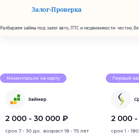
Залог-Проверка
Разбираем займы под залог авто, ПТС и недвижимости: честно, б
Моментально на карту
Первый за
Займер
С
2 000 - 30 000 ₽
2 000 -
срок
7 - 30 дн.
возраст
18 - 75 лет
срок
1 - 18