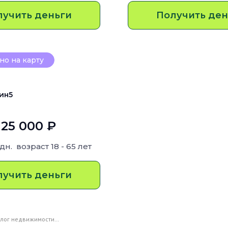
лучить деньги
Получить ден
о на карту
ин5
 25 000 ₽
 дн.
возраст
18 - 65 лет
лучить деньги
залог недвижимости…