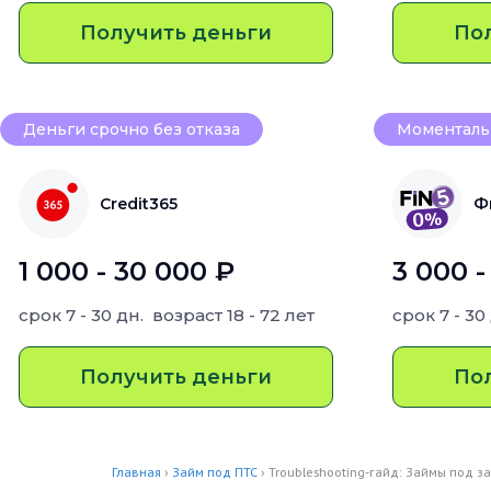
Получить деньги
По
Деньги срочно без отказа
Моментальн
Credit365
Ф
1 000 - 30 000 ₽
3 000 -
срок
7 - 30 дн.
возраст
18 - 72 лет
срок
7 - 30
Получить деньги
По
Главная
›
Займ под ПТС
› Troubleshooting-гайд: Займы под 