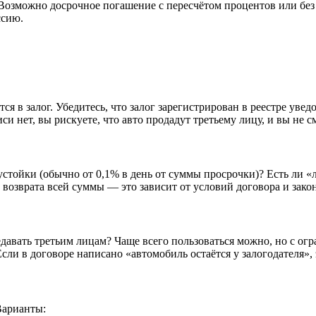
озможно досрочное погашение с пересчётом процентов или без 
ссию.
тся в залог. Убедитесь, что залог зарегистрирован в реестре ув
и нет, вы рискуете, что авто продадут третьему лицу, и вы не с
стойки (обычно от 0,1% в день от суммы просрочки)? Есть ли «
возврата всей суммы — это зависит от условий договора и закон
редавать третьим лицам? Чаще всего пользоваться можно, но с ог
сли в договоре написано «автомобиль остаётся у залогодателя», э
Варианты: