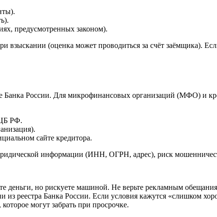
нты).
ь).
иях, предусмотренных законом).
ри взыскании (оценка может проводиться за счёт заёмщика). Есл
тре Банка России. Для микрофинансовых организаций (МФО) и к
ЦБ РФ.
анизация).
циальном сайте кредитора.
 юридической информации (ИНН, ОГРН, адрес), риск мошенничес
те деньги, но рискуете машиной. Не верьте рекламным обещани
ии из реестра Банка России. Если условия кажутся «слишком хо
 которое могут забрать при просрочке.