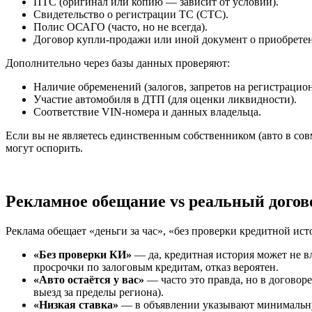
ПТС (оригинал или копию — зависит от условий).
Свидетельство о регистрации ТС (СТС).
Полис ОСАГО (часто, но не всегда).
Договор купли-продажи или иной документ о приобретен
Дополнительно через базы данных проверяют:
Наличие обременений (залогов, запретов на регистрацио
Участие автомобиля в ДТП (для оценки ликвидности).
Соответствие VIN-номера и данных владельца.
Если вы не являетесь единственным собственником (авто в сов
могут оспорить.
Рекламное обещание vs реальный догов
Реклама обещает «деньги за час», «без проверки кредитной исто
«Без проверки КИ»
— да, кредитная история может не вл
просрочки по залоговым кредитам, отказ вероятен.
«Авто остаётся у вас»
— часто это правда, но в договор
выезд за пределы региона).
«Низкая ставка»
— в объявлении указывают минимальную 