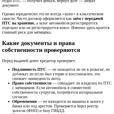
отдал ПТС — получил деньги, вернул долг — забрал
документ.
Однако юридически это не всегда «залог» в классическом
смысле. Часто договор оформляется как
заём с передачей
ПТС на хранение
, а залог автомобиля регистрируется
отдельно или не регистрируется вовсе. Именно здесь кроется
главный риск для заёмщика.
Какие документы и права
собственности проверяются
Перед выдачей денег кредитор проверяет:
Подлинность ПТС
— не находится ли он в розыске, не
дубликат ли (если был утерян и восстановлен, это
снижает ликвидность авто).
Право собственности
— совпадает ли владелец по ПТС
с заёмщиком. Если автомобиль в совместной
собственности супругов, потребуется нотариальное
согласие.
Обременения
— не находится ли машина в залоге у
банка или под арестом. Проверяется через реестр
залогов (ФНП) и базу ГИБДД.