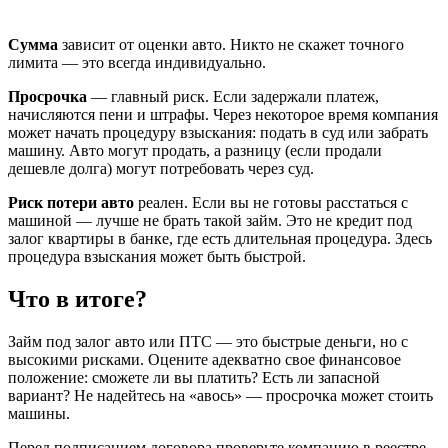
Сумма
зависит от оценки авто. Никто не скажет точного
лимита — это всегда индивидуально.
Просрочка
— главный риск. Если задержали платеж,
начисляются пени и штрафы. Через некоторое время компания
может начать процедуру взыскания: подать в суд или забрать
машину. Авто могут продать, а разницу (если продали
дешевле долга) могут потребовать через суд.
Риск потери авто
реален. Если вы не готовы расстаться с
машиной — лучше не брать такой займ. Это не кредит под
залог квартиры в банке, где есть длительная процедура. Здесь
процедура взыскания может быть быстрой.
Что в итоге?
Займ под залог авто или ПТС — это быстрые деньги, но с
высокими рисками. Оцените адекватно свое финансовое
положение: сможете ли вы платить? Есть ли запасной
вариант? Не надейтесь на «авось» — просрочка может стоить
машины.
Перед подписанием договора проверьте компанию в реестре