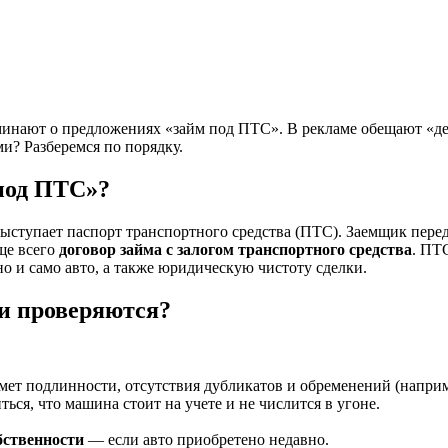
минают о предложениях «займ под ПТС». В рекламе обещают «ден
ми? Разберемся по порядку.
под ПТС»?
ыступает паспорт транспортного средства (ПТС). Заемщик перед
ще всего
договор займа с залогом транспортного средства
. ПТ
но и само авто, а также юридическую чистоту сделки.
и проверяются?
т подлинности, отсутствия дубликатов и обременений (например,
ься, что машина стоит на учете и не числится в угоне.
бственности
— если авто приобретено недавно.