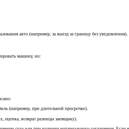
ования авто (например, за выезд за границу без уведомления).
тировать машину, но:
исано:
биль (например, при длительной просрочке).
ах, оценка, возврат разницы заемщику).
ению суда или при наличии нотариального соглашения. Если в 