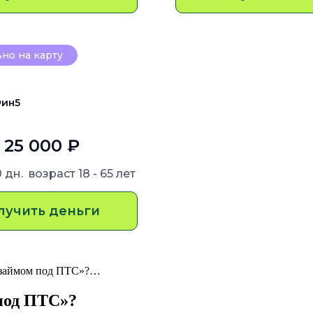
но на карту
ин5
- 25 000 ₽
0 дн.
возраст
18 - 65 лет
лучить деньги
 «займом под ПТС»?…
под ПТС»?