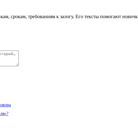
вкам, срокам, требованиям к залогу. Его тексты помогают нович
говора
иля»?