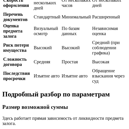
Скорость
От нескольких
От нескольких
нескольких
оформления
часов
дней
дней
Перечень
Стандартный
Минимальный
Расширенный
документов
Оценка
Визуальный
По базам
Независимая
предмета
осмотр
данных
оценка
залога
Средний (при
Риск потери
Высокий
Высокий
соблюдении
имущества
графика)
Сложность
Средняя
Простая
Высокая
договора
Обращение
Последствия
Изъятие авто
Изъятие авто
взыскания через
просрочки
суд
Подробный разбор по параметрам
Размер возможной суммы
Здесь работает прямая зависимость от ликвидности предмета
залога.