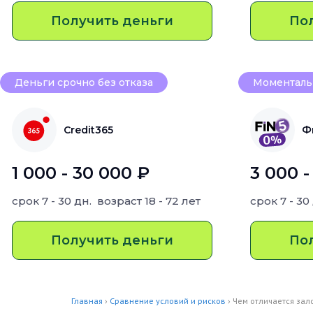
Получить деньги
По
Деньги срочно без отказа
Моментальн
Credit365
Ф
1 000 - 30 000 ₽
3 000 -
срок
7 - 30 дн.
возраст
18 - 72 лет
срок
7 - 30
Получить деньги
По
Главная
›
Сравнение условий и рисков
› Чем отличается зал