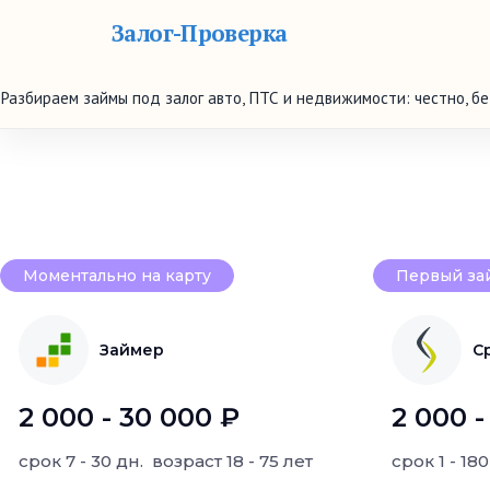
Залог-Проверка
Разбираем займы под залог авто, ПТС и недвижимости: честно, б
Моментально на карту
Первый за
Займер
С
2 000 - 30 000 ₽
2 000 -
срок
7 - 30 дн.
возраст
18 - 75 лет
срок
1 - 18