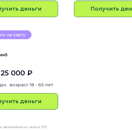
лучить деньги
Получить ден
о на карту
ин5
 25 000 ₽
 дн.
возраст
18 - 65 лет
лучить деньги
ог автомобиля от залога ПТС…