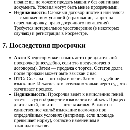
нюанс: вы не можете продать машину без оригинала
документа. Условия могут быть менее прозрачными.
Недвижимость:
Сложный договор ипотеки или залога
— с множеством условий (страхование, запрет на
перепланировку, право досрочного погашения).
Требуется нотариальное удостоверение (в некоторых
случаях) и регистрация в Росреестре.
7. Последствия просрочки
Авто:
Кредитор может изъять авто при длительной
просрочке (внесудебно, если это предусмотрено
договором). Затем — продажа с торгов. Остаток долга
после продажи может быть взыскан с вас.
ПТС:
Сначала — штрафы и пени. Затем — судебное
взыскание. Изъятие авто возможно только через суд, что
затягивает процесс.
Недвижимость:
Просрочка ведёт к начислению пеней,
затем — суд и обращение взыскания на объект. Процесс
длительный, но итог — потеря жилья. Важно: на
единственное жильё взыскание возможно при
определённых условиях (например, если площадь
превышает норму), согласно изменениям в
законодательстве.