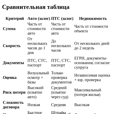
Сравнительная таблица
Критерий
Авто (залог)
ПТС (залог)
Недвижимость
Часть от
Часть от
Часть от стоимости
Сумма
стоимости
стоимости
объекта
авто
авто
От
До
нескольких
От нескольких дней
Скорость
нескольких
часов до 1
до 2 недель
часов
дня
ЕГРН, документы-
ПТС, СТС,
ПТС, СТС,
Документы
основания, согласие
паспорт
паспорт
супруга
Визуальный
Только
Независимая оценка
Оценка
осмотр +
проверка
+ юр. проверка
базы
документов
Высокий
Средний
Максимальный
Риск потери
(изъятие
(изъятие
(потеря жилья)
авто)
через суд)
Сложность
Низкая
Средняя
Высокая
договора
Быстрое
Штрафы →