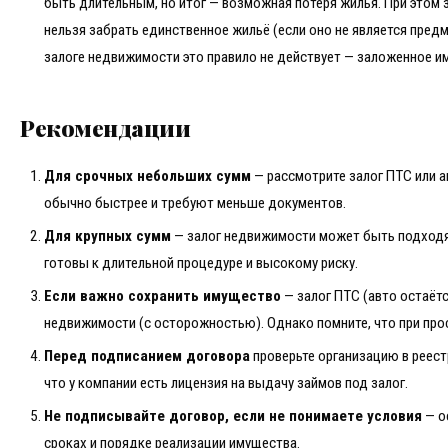
быть длительным, но итог — возможная потеря жилья. При этом
нельзя забрать единственное жильё (если оно не является предм
залоге недвижимости это правило не действует — заложенное 
Рекомендации
Для срочных небольших сумм
— рассмотрите залог ПТС или а
обычно быстрее и требуют меньше документов.
Для крупных сумм
— залог недвижимости может быть подходя
готовы к длительной процедуре и высокому риску.
Если важно сохранить имущество
— залог ПТС (авто остаётся
недвижимости (с осторожностью). Однако помните, что при прос
Перед подписанием договора
проверьте организацию в реест
что у компании есть лицензия на выдачу займов под залог.
Не подписывайте договор, если не понимаете условия
— о
сроках и порядке реализации имущества.