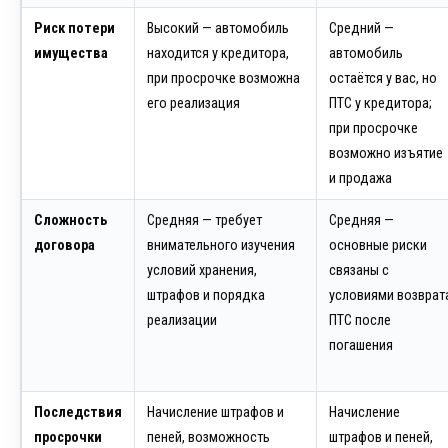
Риск потери
Высокий — автомобиль
Средний —
имущества
находится у кредитора,
автомобиль
при просрочке возможна
остаётся у вас, но
его реализация
ПТС у кредитора;
при просрочке
возможно изъятие
и продажа
Сложность
Средняя — требует
Средняя —
договора
внимательного изучения
основные риски
условий хранения,
связаны с
штрафов и порядка
условиями возврат
реализации
ПТС после
погашения
Последствия
Начисление штрафов и
Начисление
просрочки
пеней, возможность
штрафов и пеней,