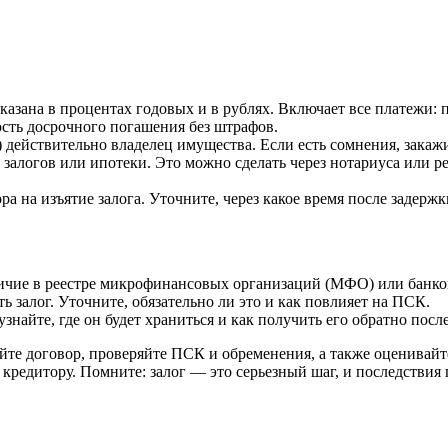
азана в процентах годовых и в рублях. Включает все платежи: п
сть досрочного погашения без штрафов.
) действительно владелец имущества. Если есть сомнения, зака
 залогов или ипотеки. Это можно сделать через нотариуса или 
а на изъятие залога. Уточните, через какое время после задерж
ичие в реестре микрофинансовых организаций (МФО) или банко
 залог. Уточните, обязательно ли это и как повлияет на ПСК.
знайте, где он будет храниться и как получить его обратно посл
те договор, проверяйте ПСК и обременения, а также оценивайт
кредитору. Помните: залог — это серьезный шаг, и последствия 