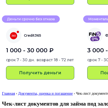
Деньги срочно без отказа
Моменталь
Credit365
Ф
1 000 - 30 000 ₽
3 000 
срок
7 - 30 дн.
возраст
18 - 72 лет
срок
7 - 3
Получить деньги
По
Главная
›
Документы, оценка и погашение
› Чек-лист документ
Чек-лист документов для займа под зало