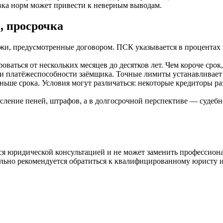
овка норм может привести к неверным выводам.
, просрочка
жи, предусмотренные договором. ПСК указывается в процентах
ваться от нескольких месяцев до десятков лет. Чем короче сро
и платёжеспособности заёмщика. Точные лимиты устанавливает 
ьше срока. Условия могут различаться: некоторые кредиторы ра
ление пеней, штрафов, а в долгосрочной перспективе — судебно
ся юридической консультацией и не может заменить профессион
льно рекомендуется обратиться к квалифицированному юристу ил