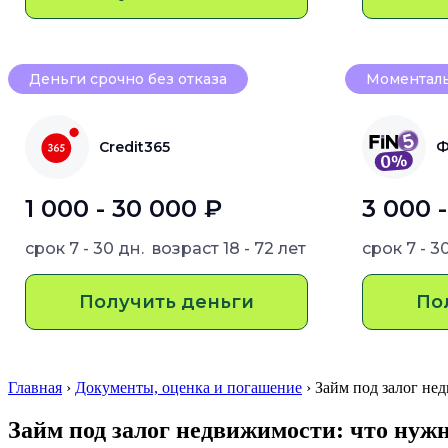
Деньги срочно без отказа
Моменталь
Credit365
Ф
1 000 - 30 000 ₽
3 000 
срок
7 - 30 дн.
возраст
18 - 72 лет
срок
7 - 3
Получить деньги
По
Главная
›
Документы, оценка и погашение
› Займ под залог не
Займ под залог недвижимости: что нужн