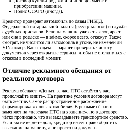
Договор купли-продажи или иной документ о
приобретении машины.
Полис ОСАГО (иногда).
Кредитор проверяет автомобиль по базам ГИБДД,
Федеральной нотариальной палаты (реестр залогов) и службы
судебных приставов. Если на машине уже есть залог, арест
или она в розыске — в займе, скорее всего, откажут. Также
смотрят, не числится ли автомобиль в угоне, не изменён ли
VIN-номер. Ваша задача — заранее проверить чистоту
документов через открытые сервисы, чтобы не столкнуться с
отказом в последний момент.
Отличие рекламного обещания от
реального договора
Реклама обещает: «Деньги за час, ПТС остаётся у вас,
продолжайте ездить». На практике условия договора могут
быть жёстче. Самое распространённое расхождение —
формулировка «залог автомобиля». В рекламе её часто
заменяют на «передача ПТС на хранение», но в договоре
чётко прописано, что вы закладываете транспортное средство.
Если вы не вернёте долг, кредитор имеет право обратить
взыскание на машину, а не просто на документ.