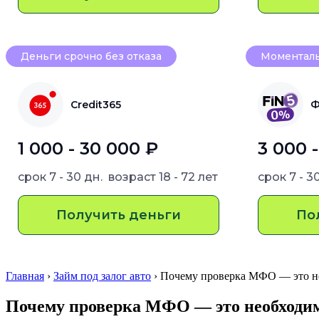
Деньги срочно без отказа
Моменталь
Credit365
Ф
1 000 - 30 000 ₽
3 000 
срок
7 - 30 дн.
возраст
18 - 72 лет
срок
7 - 3
Получить деньги
По
Главная
›
Займ под залог авто
› Почему проверка МФО — это 
Почему проверка МФО — это необходи