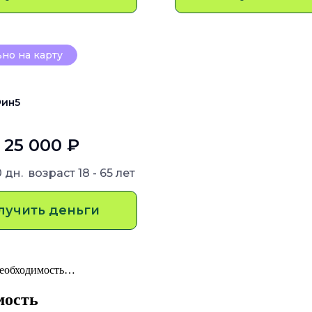
но на карту
ин5
- 25 000 ₽
0 дн.
возраст
18 - 65 лет
лучить деньги
необходимость…
мость