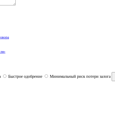
говора
иля»
а
Быстрое одобрение
Минимальный риск потери залога