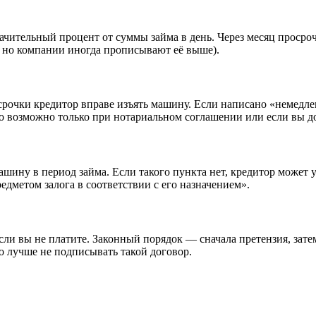
начительный процент от суммы займа в день. Через месяц проср
, но компании иногда прописывают её выше).
осрочки кредитор вправе изъять машину. Если написано «немедл
это возможно только при нотариальном соглашении или если вы 
ину в период займа. Если такого пункта нет, кредитор может ут
едметом залога в соответствии с его назначением».
сли вы не платите. Законный порядок — сначала претензия, зате
но лучше не подписывать такой договор.