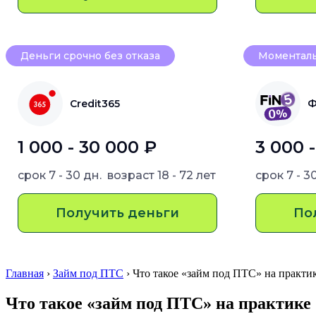
Деньги срочно без отказа
Моменталь
Credit365
Ф
1 000 - 30 000 ₽
3 000 
срок
7 - 30 дн.
возраст
18 - 72 лет
срок
7 - 3
Получить деньги
По
Главная
›
Займ под ПТС
› Что такое «займ под ПТС» на практ
Что такое «займ под ПТС» на практике