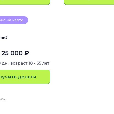
но на карту
ин5
- 25 000 ₽
0 дн.
возраст
18 - 65 лет
лучить деньги
ике…