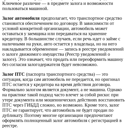
Ключевое различие — в предмете залога и возможности
пользоваться машиной.
Залог автомобиля
предполагает, что транспортное средство
становится обеспечением по договору. В зависимости от
условий конкретной организации, автомобиль может
оставаться у заемщика или передаваться на хранение
кредитору. В большинстве случаев, если речь идет о займе с
наличными на руки, авто остается у владельца, но на него
накладывается обременение — запись в реестре уведомлений
о залоге движимого имущества (Реестр уведомлений о
залоге). Это означает, что продать или переоформить машину
без согласия залогодержателя будет невозможно.
Залог ПТС
(паспорта транспортного средства) — это
ситуация, когда сам автомобиль не передается, но оригинал
ПТС остается у кредитора на время действия договора.
Формально залогом является документ, а не машина. Однако
на практике такой подход часто влечет за собой риски: при
утере документа или мошеннических действиях восстановить
ПТС через ГИБДД сложно, но возможно. Кроме того, залог
ПТС не гарантирует, что автомобиль не будет продан по
дубликату. Поэтому многие организации предпочитают
оформлять полноценный залог автомобиля с регистрацией в
реестре.