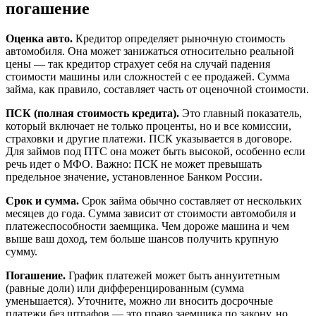
погашение
Оценка авто.
Кредитор определяет рыночную стоимость
автомобиля. Она может занижаться относительно реальной
цены — так кредитор страхует себя на случай падения
стоимости машины или сложностей с ее продажей. Сумма
займа, как правило, составляет часть от оценочной стоимости.
ПСК (полная стоимость кредита).
Это главный показатель,
который включает не только проценты, но и все комиссии,
страховки и другие платежи. ПСК указывается в договоре.
Для займов под ПТС она может быть высокой, особенно если
речь идет о МФО. Важно: ПСК не может превышать
предельное значение, установленное Банком России.
Срок и сумма.
Срок займа обычно составляет от нескольких
месяцев до года. Сумма зависит от стоимости автомобиля и
платежеспособности заемщика. Чем дороже машина и чем
выше ваш доход, тем больше шансов получить крупную
сумму.
Погашение.
График платежей может быть аннуитетным
(равные доли) или дифференцированным (сумма
уменьшается). Уточните, можно ли вносить досрочные
платежи без штрафов — это право заемщика по закону, но