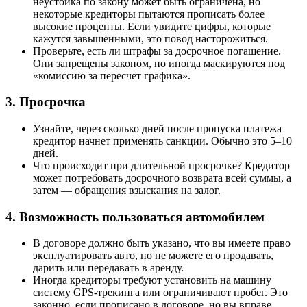
неустойка по закону может быть ограничена, но
некоторые кредиторы пытаются прописать более
высокие проценты. Если увидите цифры, которые
кажутся завышенными, это повод насторожиться.
Проверьте, есть ли штрафы за досрочное погашение.
Они запрещены законом, но иногда маскируются под
«комиссию за пересчет графика».
3. Просрочка
Узнайте, через сколько дней после пропуска платежа
кредитор начнет применять санкции. Обычно это 5–10
дней.
Что происходит при длительной просрочке? Кредитор
может потребовать досрочного возврата всей суммы, а
затем — обращения взыскания на залог.
4. Возможность пользоваться автомобилем
В договоре должно быть указано, что вы имеете право
эксплуатировать авто, но не можете его продавать,
дарить или передавать в аренду.
Иногда кредиторы требуют установить на машину
систему GPS-трекинга или ограничивают пробег. Это
законно, если прописано в договоре, но вы вправе