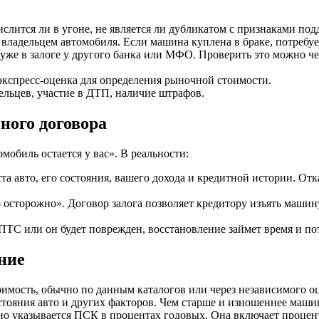
ислится ли в угоне, не является ли дубликатом с признаками под
адельцем автомобиля. Если машина куплена в браке, потребуетс
же в залоге у другого банка или МФО. Проверить это можно че
экспресс-оценка для определения рыночной стоимости.
льцев, участие в ДТП, наличие штрафов.
ного договора
омобиль остается у вас». В реальности:
та авто, его состояния, вашего дохода и кредитной истории. От
 осторожно». Договор залога позволяет кредитору изъять машину
 ПТС или он будет поврежден, восстановление займет время и пот
ние
имость, обычно по данным каталогов или через независимого о
стояния авто и других факторов. Чем старше и изношеннее маши
но указывается ПСК в процентах годовых. Она включает процент