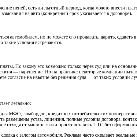
сление пеней, есть ли льготный период, когда можно внести пла
взыскания на авто (конкретный срок указывается в договоре).
ься автомобилем, но не можете его продавать, дарить, сдавать в
о такие условия встречаются.
ыплаты. По закону это возможно только через суд или на основа
огласия — нарушение. Но на практике некоторые компании пытаю
аете согласие на изъятие без решения суда — от таких условий лу
тает легально:
 (для МФО, ломбардов, кредитных потребительских кооперативов
ь размещены устав, лицензия, полные условия договора, контак
«не отходя от машины» или просят оставить ПТС без оформления 
 сделка с залогом автомобиля. Реклама часто скрывает реальны