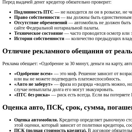
Перед выдачей денег кредитор обязательно проверит:
Подлинность ПТС
— не находится ли он в розыске, не ч
Право собственности
— вы должны быть единственным вл
Отсутствие обременений
— автомобиль не должен быть у
сайте Федеральной нотариальной палаты.
Техническое состояние
— часто проводится осмотр или 
История собственности
— количество предыдущих владе
Отличие рекламного обещания от реаль
Реклама обещает: «Одобрение за 30 минут, деньги на карту, авт
«Одобрение всем»
— это миф. Решение зависит от возрас
или вы не можете подтвердить платежеспособность.
«Авто не заберут»
— фраза из разряда «водить можно, но
случае невыплаты долга его могут эвакуировать.
«ПТС без риска»
— риск есть всегда. Если вы потеряете
Оценка авто, ПСК, срок, сумма, погаше
Оценка автомобиля.
Кредитор определяет рыночную сто
этой оценки, который зависит от политики кредитора, со
ПСК (полная стоимость кредита).
В договоре обязатель