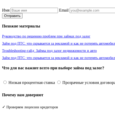
Имя
Email
Отправить
Похожие материалы
Руководство по решению проблем при займах под залог
Займ под ПТС: что скрывается за рекламой и как не потерять автомоби
Troubleshooting-гайд: Займы под залог недвижимости и авто
Займ под ПТС: что скрывается за рекламой и как не потерять автомоби
Что для вас важнее всего при выборе займа под залог?
Низкая процентная ставка
Прозрачные условия договор
Почему нам доверяют
✓
Проверяем лицензии кредиторов