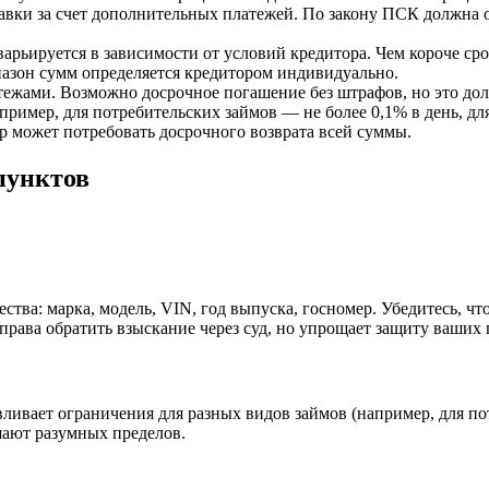
вки за счет дополнительных платежей. По закону ПСК должна о
варьируется в зависимости от условий кредитора. Чем короче ср
пазон сумм определяется кредитором индивидуально.
жами. Возможно досрочное погашение без штрафов, но это дол
пример, для потребительских займов — не более 0,1% в день, дл
р может потребовать досрочного возврата всей суммы.
пунктов
тва: марка, модель, VIN, год выпуска, госномер. Убедитесь, чт
права обратить взыскание через суд, но упрощает защиту ваших
вливает ограничения для разных видов займов (например, для по
шают разумных пределов.