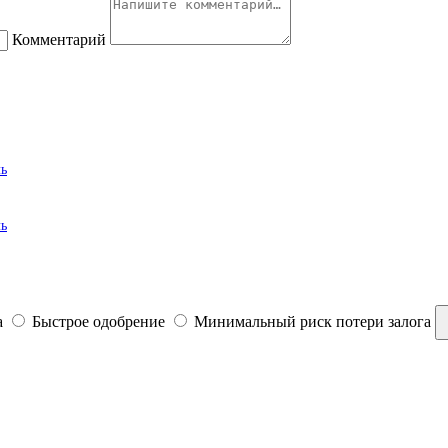
Комментарий
ль
ль
а
Быстрое одобрение
Минимальный риск потери залога