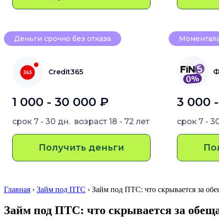
Деньги срочно без отказа
Моменталь
Credit365
Ф
1 000 - 30 000 ₽
3 000 
срок
7 - 30 дн.
возраст
18 - 72 лет
срок
7 - 3
Получить деньги
По
Главная
›
Займ под ПТС
› Займ под ПТС: что скрывается за о
Займ под ПТС: что скрывается за обеща