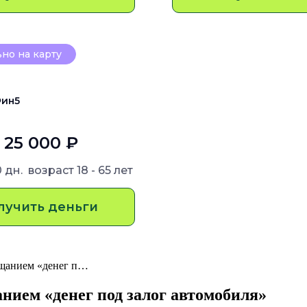
но на карту
ин5
- 25 000 ₽
0 дн.
возраст
18 - 65 лет
лучить деньги
бещанием «денег п…
нием «денег под залог автомобиля»