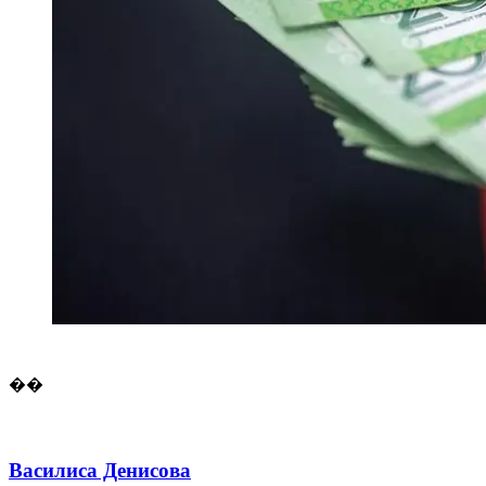
��
Василиса Денисова