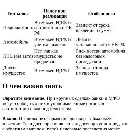
Налог при
Тип залога
Особенности
реализации
Возможен НДФЛ в
Зависит от срока
Недвижимость
соответствии с НК
владения и суммы
РФ
Возможен НДФЛ с
Лимиты
Автомобиль
учетом лимитов
устанавливаются НК РФ
Нет, так как
Риск потери автомобиля
ПТС (без авто)
имущество не
без налоговых
продается
последствий
Другое
Зависит от вида
Возможен НДФЛ
имущество
имущества
О чем важно знать
Обратите внимание:
При крупных сделках банки и МФО
могут сообщать о них в уполномоченные органы в
соответствии с законодательством.
Важно:
Правильное оформление договора займа имеет
значение. Если договор составлен как договор купли-продажи
с обратным выкупом (репо), налоговые последствия могут