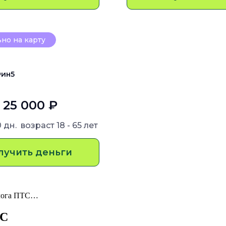
но на карту
ин5
- 25 000 ₽
0 дн.
возраст
18 - 65 лет
лучить деньги
залога ПТС…
ТС